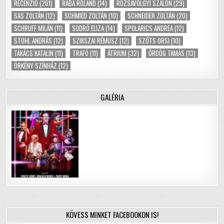
RECENZIÓ
(261)
RÁBA ROLAND
(14)
RÓZSAVÖLGYI SZALON
(29)
SAS ZOLTÁN
(12)
SCHMIED ZOLTÁN
(10)
SCHNEIDER ZOLTÁN
(20)
SCHRUFF MILÁN
(11)
SODRÓ ELIZA
(14)
SPOLARICS ANDREA
(12)
STOHL ANDRÁS
(12)
SZIKSZAI RÉMUSZ
(12)
SZŐTS ORSI
(10)
TAKÁCS KATALIN
(11)
TRAFÓ
(11)
ÁTRIUM
(32)
ÖRDÖG TAMÁS
(13)
ÖRKÉNY SZÍNHÁZ
(12)
GALÉRIA
KÖVESS MINKET FACEBOOKON IS!