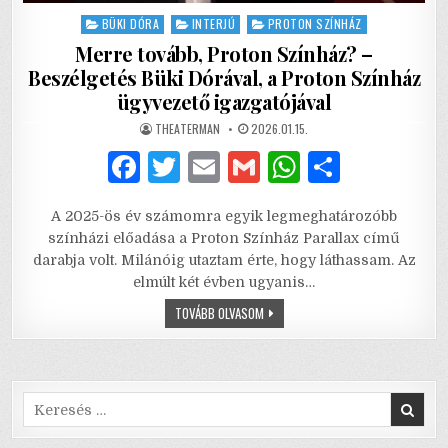
Posted
BÜKI DÓRA
INTERJÚ
PROTON SZÍNHÁZ
in
Merre tovább, Proton Színház? –
Beszélgetés Büki Dórával, a Proton Színház
ügyvezető igazgatójával
AUTHOR:
PUBLISHED
THEATERMAN
2026.01.15.
DATE:
F
T
E
G
W
S
a
w
m
m
h
h
A 2025-ös év számomra egyik legmeghatározóbb
c
it
ai
ai
at
ar
színházi előadása a Proton Színház Parallax című
e
te
l
l
s
e
darabja volt. Milánóig utaztam érte, hogy láthassam. Az
elmúlt két évben ugyanis…
b
r
A
MERRE
TOVÁBB OLVASOM
o
p
TOVÁBB,
PROTON
o
p
SZÍNHÁZ?
–
BESZÉLGETÉS
k
BÜKI
DÓRÁVAL,
Search
A
for:
PROTON
SZÍNHÁZ