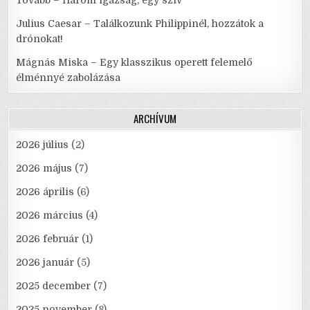
Tovább – Három igazság, egy szív
Julius Caesar – Találkozunk Philippinél, hozzátok a
drónokat!
Mágnás Miska – Egy klasszikus operett felemelő
élménnyé zabolázása
ARCHÍVUM
2026 július
(2)
2026 május
(7)
2026 április
(6)
2026 március
(4)
2026 február
(1)
2026 január
(5)
2025 december
(7)
2025 november
(8)