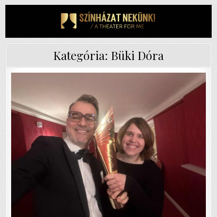
Skip
to
content
Kategória:
Büki Dóra