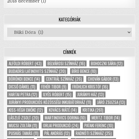
2018 december
(1)
KATEGÓRIÁK
Kategóriák
CÍMKÉK
ALFÖLDI RÓBERT
(43)
BELVÁROSI SZÍNHÁZ
(16)
BOHOCZKI SÁRA
(12)
BUDAÖRSI LATINOVITS SZÍNHÁZ
(20)
BÍRÓ BENCE
(10)
BÖRÖNDI BENCE
(14)
CENTRÁL SZÍNHÁZ
(26)
CHOVÁN GÁBOR
(13)
DICSŐ DÁNIEL
(11)
FEHÉR TIBOR
(9)
FRÖHLICH KRISTÓF
(16)
HARTAI PETRA
(12)
ILYÉS RÓBERT
(15)
JURÁNYI HÁZ
(13)
JURÁNYI PRODUKCIÓS KÖZÖSSÉGI INKUBÁTORHÁZ
(11)
JÁRÓ ZSUZSA
(13)
KISS-VÉGH EMŐKE
(12)
KOVÁCS MÁTÉ
(14)
KRITIKA
(261)
LÁSZLÓ ZSOLT
(20)
MARTINOVICS DORINA
(10)
MERTZ TIBOR
(14)
MUCSI ZOLTÁN
(11)
ORLAI PRODUKCIÓ
(24)
PATAKI FERENC
(10)
PUSKÁS TAMÁS
(11)
PÁL ANDRÁS
(12)
RADNÓTI SZÍNHÁZ
(25)