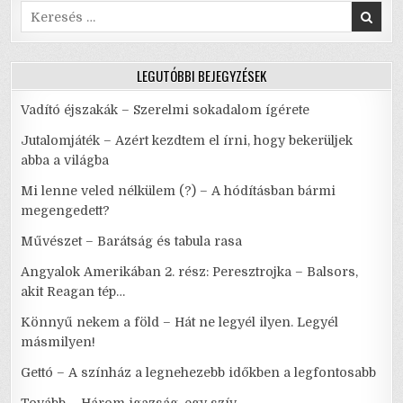
Search
for:
LEGUTÓBBI BEJEGYZÉSEK
Vadító éjszakák – Szerelmi sokadalom ígérete
Jutalomjáték – Azért kezdtem el írni, hogy bekerüljek
abba a világba
Mi lenne veled nélkülem (?) – A hódításban bármi
megengedett?
Művészet – Barátság és tabula rasa
Angyalok Amerikában 2. rész: Peresztrojka – Balsors,
akit Reagan tép…
Könnyű nekem a föld – Hát ne legyél ilyen. Legyél
másmilyen!
Gettó – A színház a legnehezebb időkben a legfontosabb