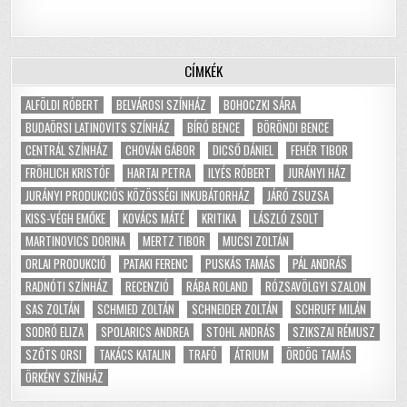
CÍMKÉK
ALFÖLDI RÓBERT
BELVÁROSI SZÍNHÁZ
BOHOCZKI SÁRA
BUDAÖRSI LATINOVITS SZÍNHÁZ
BÍRÓ BENCE
BÖRÖNDI BENCE
CENTRÁL SZÍNHÁZ
CHOVÁN GÁBOR
DICSŐ DÁNIEL
FEHÉR TIBOR
FRÖHLICH KRISTÓF
HARTAI PETRA
ILYÉS RÓBERT
JURÁNYI HÁZ
JURÁNYI PRODUKCIÓS KÖZÖSSÉGI INKUBÁTORHÁZ
JÁRÓ ZSUZSA
KISS-VÉGH EMŐKE
KOVÁCS MÁTÉ
KRITIKA
LÁSZLÓ ZSOLT
MARTINOVICS DORINA
MERTZ TIBOR
MUCSI ZOLTÁN
ORLAI PRODUKCIÓ
PATAKI FERENC
PUSKÁS TAMÁS
PÁL ANDRÁS
RADNÓTI SZÍNHÁZ
RECENZIÓ
RÁBA ROLAND
RÓZSAVÖLGYI SZALON
SAS ZOLTÁN
SCHMIED ZOLTÁN
SCHNEIDER ZOLTÁN
SCHRUFF MILÁN
SODRÓ ELIZA
SPOLARICS ANDREA
STOHL ANDRÁS
SZIKSZAI RÉMUSZ
SZŐTS ORSI
TAKÁCS KATALIN
TRAFÓ
ÁTRIUM
ÖRDÖG TAMÁS
ÖRKÉNY SZÍNHÁZ