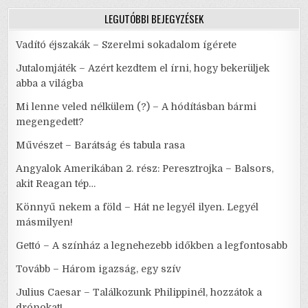
ÜGYVEZETŐ
IGAZGATÓJÁVAL
LEGUTÓBBI BEJEGYZÉSEK
Vadító éjszakák – Szerelmi sokadalom ígérete
Jutalomjáték – Azért kezdtem el írni, hogy bekerüljek
abba a világba
Mi lenne veled nélkülem (?) – A hódításban bármi
megengedett?
Művészet – Barátság és tabula rasa
Angyalok Amerikában 2. rész: Peresztrojka – Balsors,
akit Reagan tép…
Könnyű nekem a föld – Hát ne legyél ilyen. Legyél
másmilyen!
Gettó – A színház a legnehezebb időkben a legfontosabb
Tovább – Három igazság, egy szív
Julius Caesar – Találkozunk Philippinél, hozzátok a
drónokat!