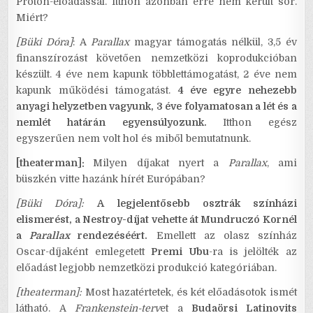
Proton-előadással. Itthon azonban erre nem került sor.
Miért?
[Büki Dóra]
: A
Parallax
magyar támogatás nélkül, 3,5 év
finanszírozást követően nemzetközi koprodukcióban
készült. 4 éve nem kapunk többlettámogatást, 2 éve nem
kapunk működési támogatást.
4 éve egyre nehezebb
anyagi helyzetben vagyunk, 3 éve folyamatosan a lét és a
nemlét határán egyensúlyozunk.
Itthon egész
egyszerűen nem volt hol és miből bemutatnunk.
[theaterman]:
Milyen díjakat nyert a
Parallax
, ami
büszkén vitte hazánk hírét Európában?
[Büki Dóra]:
A legjelentősebb osztrák színházi
elismerést, a Nestroy-díjat vehette át Mundruczó Kornél
a
Parallax
rendezéséért.
Emellett az olasz színház
Oscar-díjaként emlegetett
Premi Ubu
-ra is jelölték az
előadást legjobb nemzetközi produkció kategóriában.
[theaterman]:
Most hazatértetek, és két előadásotok ismét
látható. A
Frankenstein-terv
et a
Budaörsi Latinovits