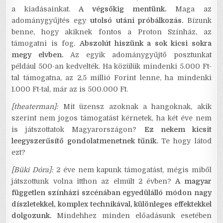
a kiadásainkat.
A végsőkig mentünk.
Maga az
adománygyűjtés egy
utolsó utáni próbálkozás.
Bízunk
benne, hogy akiknek fontos a Proton Színház, az
támogatni is fog.
Abszolút hiszünk a sok kicsi sokra
megy elvben.
Az egyik adománygyűjtő posztunkat
például 500-an kedvelték. Ha közülük mindenki 5.000 Ft-
tal támogatna, az 2,5 millió Forint lenne, ha mindenki
1.000 Ft-tal, már az is 500.000 Ft.
[theaterman]:
Mit üzensz azoknak a hangoknak, akik
szerint nem jogos támogatást kérnetek, ha két éve nem
is játszottatok Magyarországon?
Ez nekem kicsit
leegyszerűsítő gondolatmenetnek tűnik.
Te hogy látod
ezt?
[Büki Dóra]:
2 éve nem kapunk támogatást, mégis miből
játszottunk volna itthon az elmúlt 2 évben?
A magyar
független színházi szcénában egyedülálló módon nagy
díszletekkel, komplex technikával, különleges effektekkel
dolgozunk.
Mindehhez minden előadásunk esetében