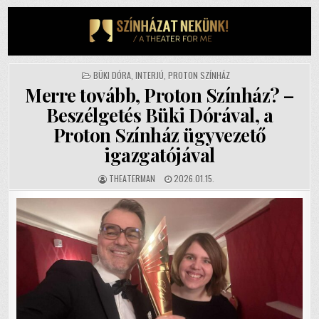
Skip
to
content
POSTED
BÜKI DÓRA
,
INTERJÚ
,
PROTON SZÍNHÁZ
IN
Merre tovább, Proton Színház? –
Beszélgetés Büki Dórával, a
Proton Színház ügyvezető
igazgatójával
AUTHOR:
PUBLISHED
THEATERMAN
2026.01.15.
DATE: