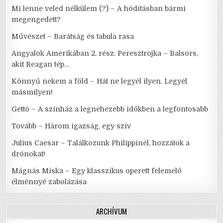
Mi lenne veled nélkülem (?) – A hódításban bármi
megengedett?
Művészet – Barátság és tabula rasa
Angyalok Amerikában 2. rész: Peresztrojka – Balsors,
akit Reagan tép…
Könnyű nekem a föld – Hát ne legyél ilyen. Legyél
másmilyen!
Gettó – A színház a legnehezebb időkben a legfontosabb
Tovább – Három igazság, egy szív
Julius Caesar – Találkozunk Philippinél, hozzátok a
drónokat!
Mágnás Miska – Egy klasszikus operett felemelő
élménnyé zabolázása
ARCHÍVUM