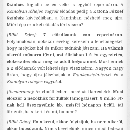
Színház
fogadta be és vette is egyből repertoárra. A
Komolyan röhejes vagyok
előadás pedig a
Katona József
Színház
kávézójában, a Kantinban nézhető meg újra.
Miért épp ez a két előadás tért vissza?
[Büki Dóra]:
7 előadásunk van repertoáron.
Folyamatosan, sokszor évekig keresem a lehetőségeket,
hogy melyiket hol és mikor tudnánk játszani.
Ha valamit
sikerül műsorra tűzni, azt általában 1-2 év egyeztetés,
előkészítés előzi meg az adott helyszínnel.
Most ennek
a 2 elődásnak volt lehetősége visszatérni. Nagyon nagy
öröm, hogy újra játszhatjuk a
Frankenstein-terv
et és a
Komolyan röhejes vagyok
ot.
[theaterman]:
Az elmúlt évben mecénást kerestetek.
Most
először a nézőkhöz fordultok támogatásért. 9 millió Ft-
nak kell összegyűlnie kb. másfél hónapon belül.
Mi
történik, ha sikerül és mi, ha nem?
[Büki Dóra]:
Ha sikerül, akkor folytatjuk, ha nem sikerül,
akkor búcsúzunk.
Nincs bevételünk, nincs miből fedezni