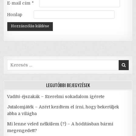
E-mail cím
*
Honlap
Search
for:
LEGUTÓBBI BEJEGYZÉSEK
Vadító éjszakák – Szerelmi sokadalom ígérete
Jutalomjáték – Azért kezdtem el írni, hogy bekerüljek
abba a világba
Mi lenne veled nélkülem (?) – A hódításban bármi
megengedett?