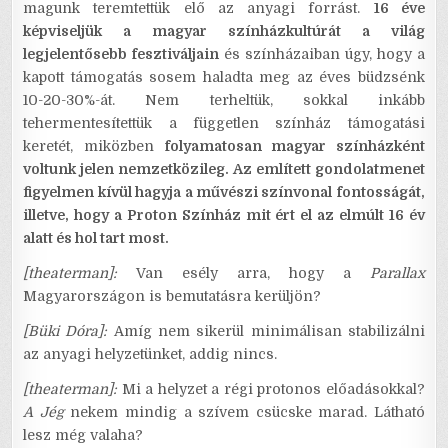
magunk teremtettük elő az anyagi forrást.
16 éve
képviseljük a magyar színházkultúrát a világ
legjelentősebb fesztiváljain
és színházaiban úgy, hogy a
kapott támogatás sosem haladta meg az éves büdzsénk
10-20-30%-át. Nem terheltük, sokkal inkább
tehermentesítettük a független színház támogatási
keretét, miközben
folyamatosan magyar színházként
voltunk jelen nemzetközileg.
Az említett gondolatmenet
figyelmen kívül hagyja a művészi színvonal fontosságát,
illetve, hogy a Proton Színház mit ért el az elmúlt 16 év
alatt és hol tart most.
[theaterman]:
Van esély arra, hogy a
Parallax
Magyarországon is bemutatásra kerüljön?
[Büki Dóra]:
Amíg nem sikerül minimálisan stabilizálni
az anyagi helyzetünket, addig nincs.
[theaterman]:
Mi a helyzet a régi protonos előadásokkal?
A Jég
nekem mindig a szívem csücske marad. Látható
lesz még valaha?