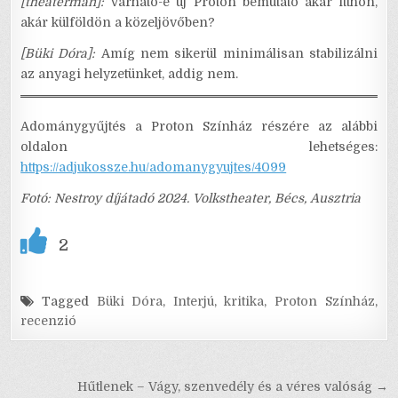
[theaterman]:
Várható-e új Proton bemutató akár itthon,
akár külföldön a közeljövőben?
[Büki Dóra]:
Amíg nem sikerül minimálisan stabilizálni
az anyagi helyzetünket, addig nem.
Adománygyűjtés a Proton Színház részére az alábbi
oldalon lehetséges:
https://adjukossze.hu/adomanygyujtes/4099
Fotó: Nestroy díjátadó 2024. Volkstheater, Bécs, Ausztria
2
Tagged
Büki Dóra
,
Interjú
,
kritika
,
Proton Színház
,
recenzió
Bejegyzés
Hűtlenek – Vágy, szenvedély és a véres valóság →