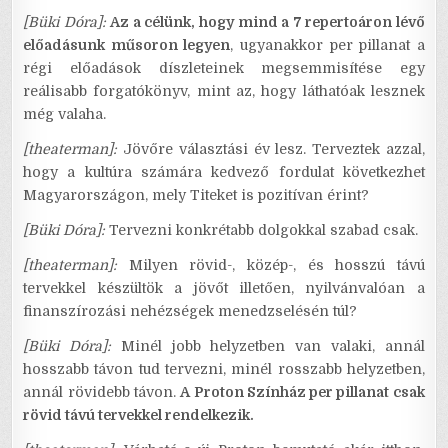
[Büki Dóra]:
Az a célünk, hogy mind a 7 repertoáron lévő
előadásunk műsoron legyen
, ugyanakkor per pillanat a
régi előadások díszleteinek megsemmisítése egy
reálisabb forgatókönyv, mint az, hogy láthatóak lesznek
még valaha.
[theaterman]:
Jövőre választási év lesz. Terveztek azzal,
hogy a kultúra számára kedvező fordulat következhet
Magyarországon, mely Titeket is pozitívan érint?
[Büki Dóra]:
Tervezni konkrétabb dolgokkal szabad csak.
[theaterman]:
Milyen rövid-, közép-, és hosszú távú
tervekkel készültök a jövőt illetően, nyilvánvalóan a
finanszírozási nehézségek menedzselésén túl?
[Büki Dóra]:
Minél jobb helyzetben van valaki, annál
hosszabb távon tud tervezni, minél rosszabb helyzetben,
annál rövidebb távon.
A Proton Színház per pillanat csak
rövid távú tervekkel rendelkezik.