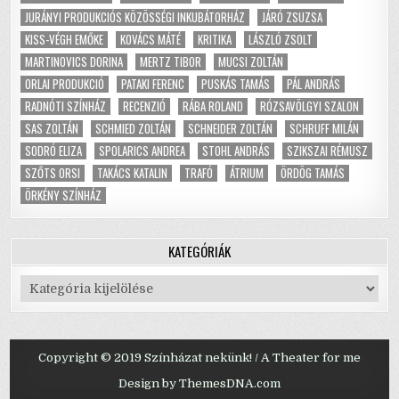
JURÁNYI PRODUKCIÓS KÖZÖSSÉGI INKUBÁTORHÁZ
JÁRÓ ZSUZSA
KISS-VÉGH EMŐKE
KOVÁCS MÁTÉ
KRITIKA
LÁSZLÓ ZSOLT
MARTINOVICS DORINA
MERTZ TIBOR
MUCSI ZOLTÁN
ORLAI PRODUKCIÓ
PATAKI FERENC
PUSKÁS TAMÁS
PÁL ANDRÁS
RADNÓTI SZÍNHÁZ
RECENZIÓ
RÁBA ROLAND
RÓZSAVÖLGYI SZALON
SAS ZOLTÁN
SCHMIED ZOLTÁN
SCHNEIDER ZOLTÁN
SCHRUFF MILÁN
SODRÓ ELIZA
SPOLARICS ANDREA
STOHL ANDRÁS
SZIKSZAI RÉMUSZ
SZŐTS ORSI
TAKÁCS KATALIN
TRAFÓ
ÁTRIUM
ÖRDÖG TAMÁS
ÖRKÉNY SZÍNHÁZ
KATEGÓRIÁK
Kategóriák
Copyright © 2019 Színházat nekünk! / A Theater for me
Design by ThemesDNA.com