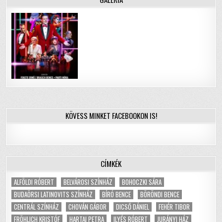
KÖVESS MINKET FACEBOOKON IS!
CÍMKÉK
ALFÖLDI RÓBERT
BELVÁROSI SZÍNHÁZ
BOHOCZKI SÁRA
BUDAÖRSI LATINOVITS SZÍNHÁZ
BÍRÓ BENCE
BÖRÖNDI BENCE
CENTRÁL SZÍNHÁZ
CHOVÁN GÁBOR
DICSŐ DÁNIEL
FEHÉR TIBOR
FRÖHLICH KRISTÓF
HARTAI PETRA
ILYÉS RÓBERT
JURÁNYI HÁZ