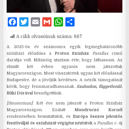
F
T
E
G
W
S
a
w
m
m
h
h
A cikk olvasóinak száma:
867
c
it
ai
ai
at
ar
e
te
l
l
s
e
A 2025-ös év számomra egyik legmeghatározóbb
színházi előadása a
Proton Színház
Parallax
című
b
r
A
darabja volt. Milánóig utaztam érte, hogy láthassam. Az
o
p
elmúlt két évben ugyanis nem játszottak
Magyarországon. Most visszatértek ugyan két előadással
o
p
Budapestre, de a jövőjük kérdéses. A nézők támogatását
k
kérik, hogy fennmaradhassanak.
Szabadon, függetlenül.
Büki Dórával
beszélgettünk.
[theaterman]
: Két éve nem játszott a Proton Színház
Magyarországon. Ezalatt
Mundruczó Kornél
rendezésében bemutattátok, és
Európa összes jelentős
fesztiválját és színházát végigturnéztátok
a
Parallax
c. új