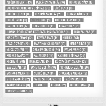
ALFÖLDI RÓBERT
(43)
BELVÁROSI SZÍNHÁZ
(16)
BOHOCZKI SÁRA
(12)
BUDAÖRSI LATINOVITS SZÍNHÁZ
(20)
BÍRÓ BENCE
(10)
BÖRÖNDI BENCE
(14)
CENTRÁL SZÍNHÁZ
(26)
CHOVÁN GÁBOR
(13)
DICSŐ DÁNIEL
(11)
FEHÉR TIBOR
(9)
FRÖHLICH KRISTÓF
(16)
HARTAI PETRA
(12)
ILYÉS RÓBERT
(15)
JURÁNYI HÁZ
(13)
JURÁNYI PRODUKCIÓS KÖZÖSSÉGI INKUBÁTORHÁZ
(11)
JÁRÓ ZSUZSA
(13)
KISS-VÉGH EMŐKE
(12)
KOVÁCS MÁTÉ
(14)
KRITIKA
(261)
LÁSZLÓ ZSOLT
(20)
MARTINOVICS DORINA
(10)
MERTZ TIBOR
(14)
MUCSI ZOLTÁN
(11)
ORLAI PRODUKCIÓ
(24)
PATAKI FERENC
(10)
PUSKÁS TAMÁS
(11)
PÁL ANDRÁS
(12)
RADNÓTI SZÍNHÁZ
(25)
RECENZIÓ
(261)
RÁBA ROLAND
(14)
RÓZSAVÖLGYI SZALON
(29)
SAS ZOLTÁN
(12)
SCHMIED ZOLTÁN
(10)
SCHNEIDER ZOLTÁN
(20)
SCHRUFF MILÁN
(11)
SODRÓ ELIZA
(14)
SPOLARICS ANDREA
(12)
STOHL ANDRÁS
(12)
SZIKSZAI RÉMUSZ
(12)
SZŐTS ORSI
(10)
TAKÁCS KATALIN
(11)
TRAFÓ
(11)
ÁTRIUM
(32)
ÖRDÖG TAMÁS
(13)
ÖRKÉNY SZÍNHÁZ
(12)
GALÉRIA