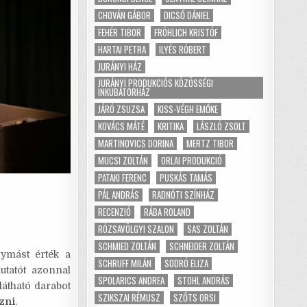
CHOVÁN GÁBOR
DICSŐ DÁNIEL
FEHÉR TIBOR
FRÖHLICH KRISTÓF
HARTAI PETRA
ILYÉS RÓBERT
JURÁNYI HÁZ
JURÁNYI PRODUKCIÓS KÖZÖSSÉGI
INKUBÁTORHÁZ
JÁRÓ ZSUZSA
KISS-VÉGH EMŐKE
KOVÁCS MÁTÉ
KRITIKA
LÁSZLÓ ZSOLT
MARTINOVICS DORINA
MERTZ TIBOR
MUCSI ZOLTÁN
ORLAI PRODUKCIÓ
PATAKI FERENC
PUSKÁS TAMÁS
PÁL ANDRÁS
RADNÓTI SZÍNHÁZ
RECENZIÓ
RÁBA ROLAND
RÓZSAVÖLGYI SZALON
SAS ZOLTÁN
SCHMIED ZOLTÁN
SCHNEIDER ZOLTÁN
gymást érték a
SCHRUFF MILÁN
SODRÓ ELIZA
utatót azonnal
SPOLARICS ANDREA
STOHL ANDRÁS
látható darabot
SZIKSZAI RÉMUSZ
SZŐTS ORSI
zni
.