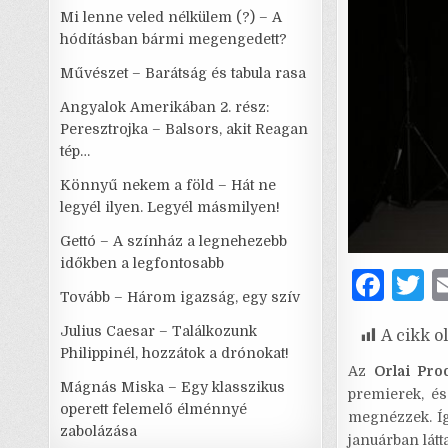
Mi lenne veled nélkülem (?) – A
hódításban bármi megengedett?
Művészet – Barátság és tabula rasa
Angyalok Amerikában 2. rész:
Peresztrojka – Balsors, akit Reagan
tép…
Könnyű nekem a föld – Hát ne
legyél ilyen. Legyél másmilyen!
Gettó – A színház a legnehezebb
időkben a legfontosabb
F
T
Tovább – Három igazság, egy szív
a
Julius Caesar – Találkozunk
A cikk o
c
it
Philippinél, hozzátok a drónokat!
e
t
Az
Orlai Pro
Mágnás Miska – Egy klasszikus
premierek, és
b
r
operett felemelő élménnyé
megnézzek. Íg
zabolázása
o
januárban látt