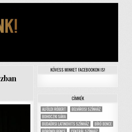
KÖVESS MINKET FACEBOOKON IS!
ázban
CÍMKÉK
ALFÖLDI RÓBERT
BELVÁROSI SZÍNHÁZ
BOHOCZKI SÁRA
BUDAÖRSI LATINOVITS SZÍNHÁZ
BÍRÓ BENCE
BÖRÖNDI BENCE
CENTRÁL SZÍNHÁZ