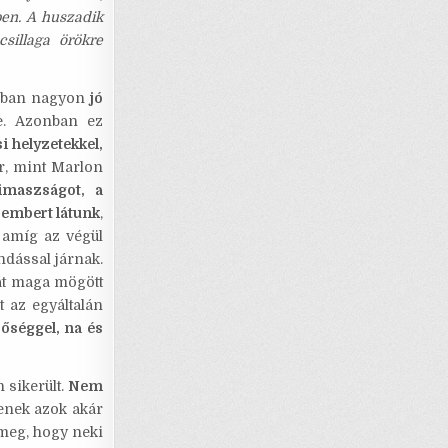
ben. A huszadik
csillaga örökre
lóban nagyon
jó
e. Azonban ez
si helyzetekkel,
r, mint Marlon
pimaszságot, a
 embert látunk
,
, amíg az végül
ndással járnak.
gát maga mögött
 az egyáltalán
sőséggel, na és
sikerült.
Nem
yenek azok akár
 meg, hogy neki