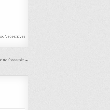
ió
,
Vecsernyés
: ne fossatok! →