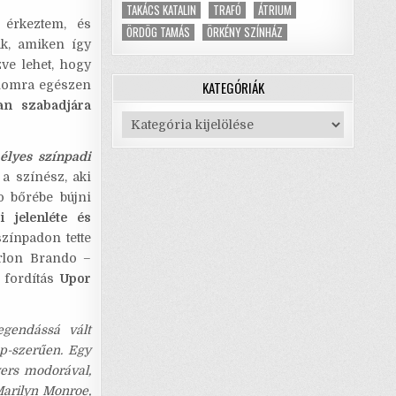
TAKÁCS KATALIN
TRAFÓ
ÁTRIUM
 érkeztem, és
ÖRDÖG TAMÁS
ÖRKÉNY SZÍNHÁZ
ak, amiken így
ve lehet, hogy
KATEGÓRIÁK
momra egészen
an szabadjára
Kategóriák
élyes színpadi
 a színész, aki
o bőrébe bújni
 jelenléte és
zínpadon tette
lon Brando –
 fordítás
Upor
gendássá vált
up-szerűen. Egy
yers modorával,
Marilyn Monroe,