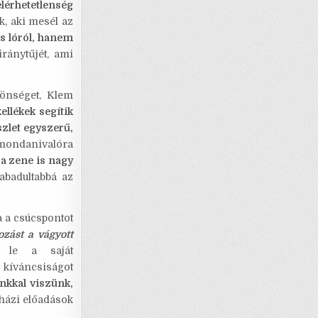
elérhetetlenség
k, aki mesél az
s lóról, hanem
iránytűjét, ami
zönséget, Klem
ellékek segítik
szlet egyszerű,
mondanivalóra
 a zene is nagy
abadultabbá az
 a csúcspontot
zást a vágyott
t le a saját
 kíváncsiságot
unkkal viszünk,
nházi előadások