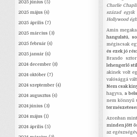
2025 június
(5)
Charlie Chapli
2025 május
(4)
század egyik 
Hollywood égbo
2025 április
(7)
Amin megakadt
2025 március
(3)
hangulatú, s
2025 február
(4)
mégiscsak egy
és ezek jó rés
2025 január
(6)
Brando sztor
2024 december
(8)
lehengerlő stí
akinek volt e
2024 október
(7)
valósággá vál
2024 szeptember
(4)
Nem csak kiny
hagyva,
a bel
2024 augusztus
(4)
nem könnyű ut
2024 június
(3)
természetesen
2024 május
(1)
Azonban mint 
minden jött ö
2024 április
(5)
az egészségév