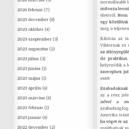
2024 március
(3)
normálisabb le
mítosza leoml
2024 február
(7)
életéről.
Nem a
2023 december
(8)
egy közülünk
még a teljesen
2023 október
(4)
Kihívás az i
2023 szeptember
(3)
Viktornak ez s
2023 augusztus
(2)
az átlényegülé
de praktikus
2023 július
(3)
helyeződik a 
2023 június
(1)
szerephez ju
2023 május
(1)
estét.
2023 április
(4)
Szabadoknak é
az a rész jel
2023 március
(4)
nővel a mot
2023 február
(1)
szabadságfoga
Amerika iránt
2023 január
(4)
ha véget ér az
2022 december
(2)
nyújthatnak ma