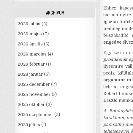
o
Ehhez kapcso
ARCHÍVUM
bármennyire 
k
igazán önfel
2026 július
(2)
némileg mode
2026 május
(7)
felszabadító
engedve
élvez
2026 április
(6)
Egy szó mint
2026 március
(4)
produkciók eg
2026 február
(1)
ilyesmire vál
pedig
különl
2026 január
(5)
orgánuma miat
2025 december
(7)
bele a renge
Robert Linds
2025 november
(8)
László
munkáj
2025 október
(2)
A Botrányhős
2025 szeptember
(5)
karakterét, me
parasztfiú mes
2025 július
(1)
tehetségével 