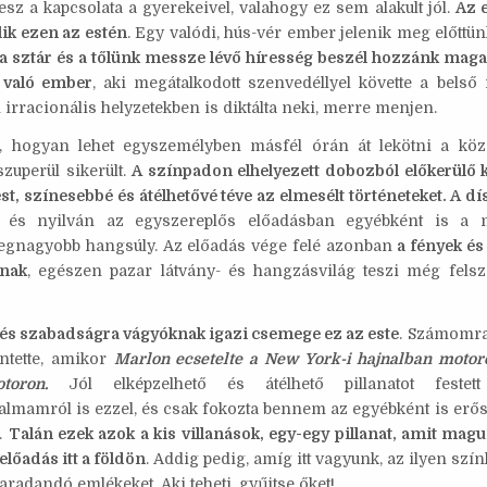
sz a kapcsolata a gyerekeivel, valahogy ez sem alakult jól.
Az 
ik ezen az estén
. Egy valódi, hús-vér ember jelenik meg előttün
 sztár és a tőlünk messze lévő híresség beszél hozzánk maga
 való ember
, aki megátalkodott szenvedéllyel követte a belső 
 irracionális helyzetekben is diktálta neki, merre menjen.
s, hogyan lehet egyszemélyben másfél órán át lekötni a kö
zuperül sikerült.
A színpadon elhelyezett dobozból előkerülő k
st, színesebbé és átélhetővé téve az elmesélt történeteket. A dí
, és nyilván az egyszereplős előadásban egyébként is a 
legnagyobb hangsúly. Az előadás vége felé azonban
a fények és
tnak
, egészen pazar látvány- és hangzásvilág teszi még felsz
s szabadságra vágyóknak igazi csemege ez az este
. Számomra
entette, amikor
Marlon ecsetelte a New York-i hajnalban motoro
oron.
Jól elképzelhető és átélhető pillanatot festet
lmamról is ezzel, és csak fokozta bennem az egyébként is erős
.
Talán ezek azok a kis villanások, egy-egy pillanat, amit mag
 előadás itt a földön
. Addig pedig, amíg itt vagyunk, az ilyen szí
radandó emlékeket. Aki teheti, gyűjtse őket!