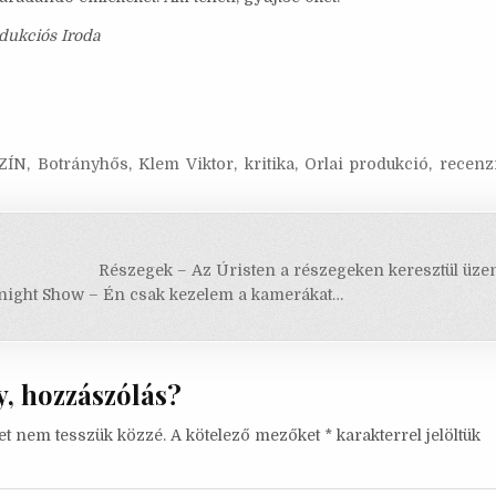
odukciós Iroda
ZÍN
,
Botrányhős
,
Klem Viktor
,
kritika
,
Orlai produkció
,
recenz
s
Részegek – Az Úristen a részegeken keresztül üzen
ó
ight Show – Én csak kezelem a kamerákat…
, hozzászólás?
et nem tesszük közzé.
A kötelező mezőket
*
karakterrel jelöltük