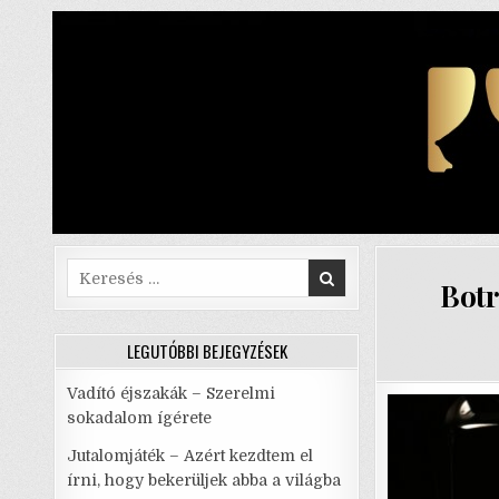
Skip
to
content
Search
Botr
for:
LEGUTÓBBI BEJEGYZÉSEK
Vadító éjszakák – Szerelmi
sokadalom ígérete
Jutalomjáték – Azért kezdtem el
írni, hogy bekerüljek abba a világba