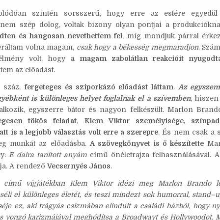
p
lódóan szintén sorsszerű, hogy erre az estére egyedül
nem szép dolog, voltak bizony olyan pontjai a produkciókn
edten és hangosan nevethettem fel
, míg mondjuk párral érkez
ráltam volna magam,
csak hogy a békesség megmaradjon
. Szá
 élmény volt, hogy
a magam zabolátlan reakcióit nyugodt
tem az előadást.
 száz,
fergeteges és sziporkázó előadást láttam
.
Az egyszem
yébként is különleges helyet foglalnak el a szívemben
, hiszen
lalkozik, egyszerre bátor és nagyon felkészült. Marlon Brand
egesen tökös feladat
,
Klem Viktor személyisége, színpadi
t is a legjobb választás volt erre a szerepre
. És nem csak a s
teg munkát az előadásba.
A szövegkönyvet is ő készítette
Mar
ey:
E dalra tanított anyám
című önéletrajza felhasználásával. A
a. A rendező
Vecsernyés János
.
 című vígjátékban Klem Viktor idézi meg Marlon Brando le
séli el különleges életét, és teszi mindezt sok humorral, stand–
éje ez, aki trágyás csizmában elindult a családi házból, hogy n
és vonzó karizmájával meghódítsa a Broadwayt és Hollywoodot. 