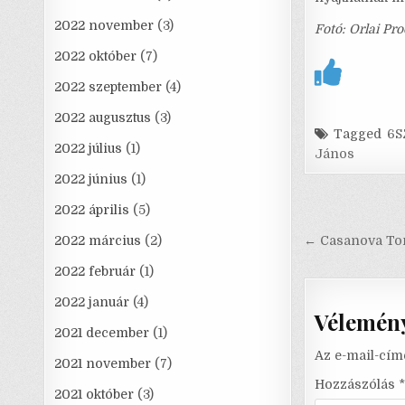
2022 november
(3)
Fotó: Orlai Pr
2022 október
(7)
2022 szeptember
(4)
2022 augusztus
(3)
Tagged
6S
2022 július
(1)
János
2022 június
(1)
2022 április
(5)
Bejegyzé
navigáci
2022 március
(2)
← Casanova Ton
2022 február
(1)
2022 január
(4)
Vélemény
2021 december
(1)
Az e-mail-cím
2021 november
(7)
Hozzászólás
*
2021 október
(3)