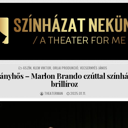
POSTED
6SZÍN
,
KLEM VIKTOR
,
ORLAI PRODUKCIÓ
,
VECSERNYÉS JÁNOS
IN
ányhős – Marlon Brando ezúttal szính
brillíroz
AUTHOR:
PUBLISHED
THEATERMAN
2025.01.11.
DATE: