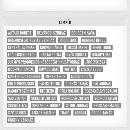
CÍMKÉK
ALFÖLDI RÓBERT
BELVÁROSI SZÍNHÁZ
BOHOCZKI SÁRA
BUDAÖRSI LATINOVITS SZÍNHÁZ
BÍRÓ BENCE
BÖRÖNDI BENCE
CENTRÁL SZÍNHÁZ
CHOVÁN GÁBOR
DICSŐ DÁNIEL
FEHÉR TIBOR
FRÖHLICH KRISTÓF
HARTAI PETRA
ILYÉS RÓBERT
JURÁNYI HÁZ
JURÁNYI PRODUKCIÓS KÖZÖSSÉGI INKUBÁTORHÁZ
JÁRÓ ZSUZSA
KISS-VÉGH EMŐKE
KOVÁCS MÁTÉ
KRITIKA
LÁSZLÓ ZSOLT
MARTINOVICS DORINA
MERTZ TIBOR
MUCSI ZOLTÁN
ORLAI PRODUKCIÓ
PATAKI FERENC
PUSKÁS TAMÁS
PÁL ANDRÁS
RADNÓTI SZÍNHÁZ
RECENZIÓ
RÁBA ROLAND
RÓZSAVÖLGYI SZALON
SAS ZOLTÁN
SCHMIED ZOLTÁN
SCHNEIDER ZOLTÁN
SCHRUFF MILÁN
SODRÓ ELIZA
SPOLARICS ANDREA
STOHL ANDRÁS
SZIKSZAI RÉMUSZ
SZŐTS ORSI
TAKÁCS KATALIN
TRAFÓ
ÁTRIUM
ÖRDÖG TAMÁS
ÖRKÉNY SZÍNHÁZ