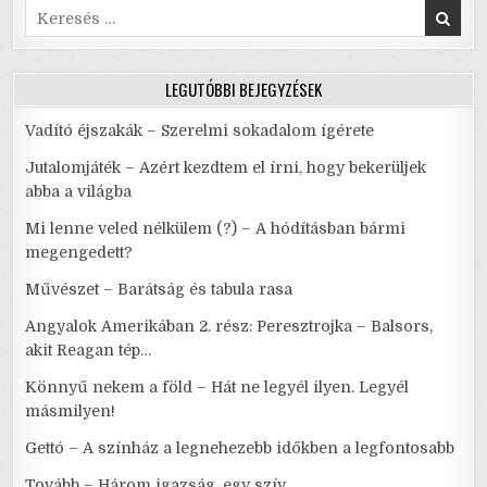
Search
for:
LEGUTÓBBI BEJEGYZÉSEK
Vadító éjszakák – Szerelmi sokadalom ígérete
Jutalomjáték – Azért kezdtem el írni, hogy bekerüljek
abba a világba
Mi lenne veled nélkülem (?) – A hódításban bármi
megengedett?
Művészet – Barátság és tabula rasa
Angyalok Amerikában 2. rész: Peresztrojka – Balsors,
akit Reagan tép…
Könnyű nekem a föld – Hát ne legyél ilyen. Legyél
másmilyen!
Gettó – A színház a legnehezebb időkben a legfontosabb
Tovább – Három igazság, egy szív