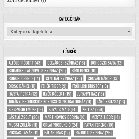
2018 december
(1)
KATEGÓRIÁK
Kategóriák
CÍMKÉK
ALFÖLDI RÓBERT
(43)
BELVÁROSI SZÍNHÁZ
(16)
BOHOCZKI SÁRA
(12)
BUDAÖRSI LATINOVITS SZÍNHÁZ
(20)
BÍRÓ BENCE
(10)
BÖRÖNDI BENCE
(14)
CENTRÁL SZÍNHÁZ
(26)
CHOVÁN GÁBOR
(13)
DICSŐ DÁNIEL
(11)
FEHÉR TIBOR
(9)
FRÖHLICH KRISTÓF
(16)
HARTAI PETRA
(12)
ILYÉS RÓBERT
(15)
JURÁNYI HÁZ
(13)
JURÁNYI PRODUKCIÓS KÖZÖSSÉGI INKUBÁTORHÁZ
(11)
JÁRÓ ZSUZSA
(13)
KISS-VÉGH EMŐKE
(12)
KOVÁCS MÁTÉ
(14)
KRITIKA
(261)
LÁSZLÓ ZSOLT
(20)
MARTINOVICS DORINA
(10)
MERTZ TIBOR
(14)
MUCSI ZOLTÁN
(11)
ORLAI PRODUKCIÓ
(24)
PATAKI FERENC
(10)
PUSKÁS TAMÁS
(11)
PÁL ANDRÁS
(12)
RADNÓTI SZÍNHÁZ
(25)