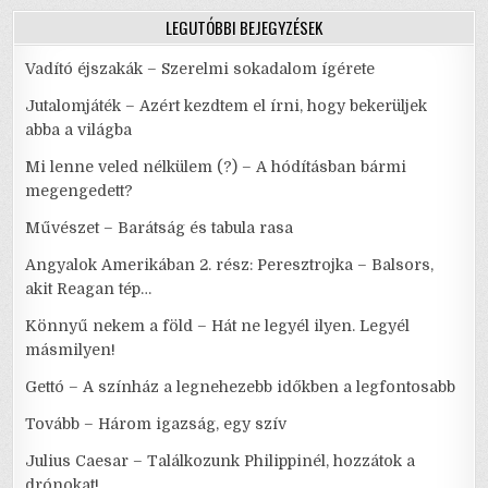
LEGUTÓBBI BEJEGYZÉSEK
Vadító éjszakák – Szerelmi sokadalom ígérete
Jutalomjáték – Azért kezdtem el írni, hogy bekerüljek
abba a világba
Mi lenne veled nélkülem (?) – A hódításban bármi
megengedett?
Művészet – Barátság és tabula rasa
Angyalok Amerikában 2. rész: Peresztrojka – Balsors,
akit Reagan tép…
Könnyű nekem a föld – Hát ne legyél ilyen. Legyél
másmilyen!
Gettó – A színház a legnehezebb időkben a legfontosabb
Tovább – Három igazság, egy szív
Julius Caesar – Találkozunk Philippinél, hozzátok a
drónokat!