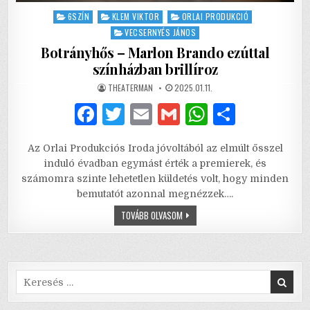
Posted
6SZÍN
KLEM VIKTOR
ORLAI PRODUKCIÓ
in
VECSERNYÉS JÁNOS
Botrányhős – Marlon Brando ezúttal
színházban brillíroz
AUTHOR:
PUBLISHED
THEATERMAN
2025.01.11.
DATE:
F
T
E
G
W
S
a
w
m
m
h
h
Az Orlai Produkciós Iroda jóvoltából az elmúlt ősszel
c
it
ai
ai
at
ar
induló évadban egymást érték a premierek, és
e
te
l
l
s
e
számomra szinte lehetetlen küldetés volt, hogy minden
bemutatót azonnal megnézzek….
b
r
A
BOTRÁNYHŐS
TOVÁBB OLVASOM
o
p
–
MARLON
o
p
BRANDO
EZÚTTAL
SZÍNHÁZBAN
k
BRILLÍROZ
Search
for: