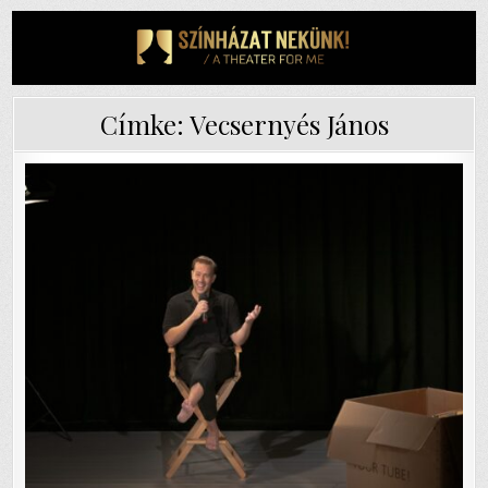
Skip
to
content
Címke:
Vecsernyés János