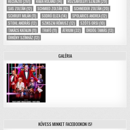
RECENZIÓ
(261)
RÁBA ROLAND
(14)
RÓZSAVÖLGYI SZALON
(29)
SAS ZOLTÁN
(12)
SCHMIED ZOLTÁN
(10)
SCHNEIDER ZOLTÁN
(20)
SCHRUFF MILÁN
(11)
SODRÓ ELIZA
(14)
SPOLARICS ANDREA
(12)
STOHL ANDRÁS
(12)
SZIKSZAI RÉMUSZ
(12)
SZŐTS ORSI
(10)
TAKÁCS KATALIN
(11)
TRAFÓ
(11)
ÁTRIUM
(32)
ÖRDÖG TAMÁS
(13)
ÖRKÉNY SZÍNHÁZ
(12)
GALÉRIA
KÖVESS MINKET FACEBOOKON IS!