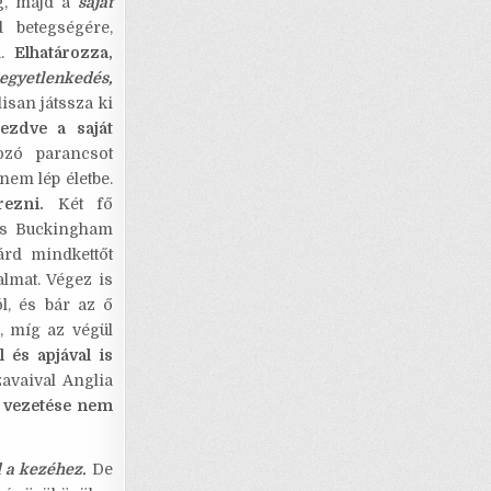
eg, majd a
saját
 betegségére,
á.
Elhatározza,
egyetlenkedés,
san játssza ki
ezdve a saját
ozó parancsot
em lép életbe.
rezni.
Két fő
s Buckingham
árd mindkettőt
almat. Végez is
l, és bár az ő
, míg az végül
 és apjával is
avaival Anglia
t vezetése nem
 a kezéhez.
De