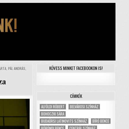
KÖVESS MINKET FACEBOOKON IS!
ÁRTA
,
PÁL ANDRÁS
,
za
CÍMKÉK
ALFÖLDI RÓBERT
BELVÁROSI SZÍNHÁZ
BOHOCZKI SÁRA
BUDAÖRSI LATINOVITS SZÍNHÁZ
BÍRÓ BENCE
BÖRÖNDI BENCE
CENTRÁL SZÍNHÁZ