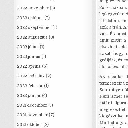
még ezzel sem
York házban:
2022 november
(3)
legkegyetlene
2022 október
(7)
a hatalom, me
ázik a trón.
A 
2022 szeptember
(4)
volt.
És most, 
2022 augusztus
(3)
amit kivált 
2022 július
(1)
élvezheti sok
azzal, hogy 
2022 június
(1)
grófjára, és e
2022 április
(5)
utolsó csatát 
2022 március
(2)
Az előadás 
természetrajz
2022 február
(1)
Semmilyen áld
2022 január
(4)
Nem ismer sem
sátáni figura.
2021 december
(1)
megfékezheti,
2021 november
(7)
kiegészülve.
E
Mint ahogy ar
2021 október
(3)