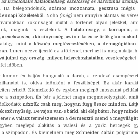
, az irracionális hataloméhség, eszelősség és nárcizmus drámája
s. Ha belegondolunk,
számos mozzanata, gesztusa mégis 
ennapi közéletéből.
Noha
(még)
nem ennyire alantas és vére
ívumokban rokonságot mutat a történet olyan jelekkel, ami
unk, magunk is észlelünk.
A hatalomvágy, a korrupció, az
a cselszövés, a kicsinyesség, az intrika és az örök gáncsoskod
Csakúgy, mint
a köznép megtévesztésében, a demagógiában
ban.
Innen nézve ijesztő ez a történet, mert azt is megmutatja, 
á juthat egy ország, milyen helyrehozhatatlan veszteségeket 
fel időben.
gy komor és baljós hangulatú a darab, a rendező csempésze
illanatot is, oldva időnként a feszültséget. Ez akár karak
tetten érhető. Kiemelkedő és egyben meglepő mozzanat példáu
se
a színpadon. És bár a jelenet maga megmosolyogtató, ami
dolkodató:
nézzük csak meg, hogyan függ össze minden. Látj
 sok szörnyűség. De vajon van-e bárki, aki elég bátor, hogy mind
ellene? A válasz természetesen a dermesztő csend a megvilágít
yben meglepő alakítás a walesi és a yorki hercegek gy
se a színpadon. És kiemelném még
Schneider Zoltán
polgármest