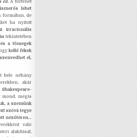
 ez.
A történet
ismerős lehet
s formában, de
ket ha nyitott
 irracionális
ás
tekintetében
 és a tömegek
hogy
kellő fékek
szenvedhet el,
tt bele néhány
terekben, akár
l
Shakespeare-
t mond, mégis
uk, a szemünk
ezt szóvá tegye
ott nézőtéren…
erekként való
eri alakítását,