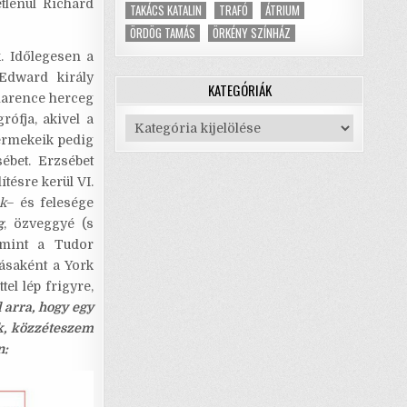
etlenül Richárd
TAKÁCS KATALIN
TRAFÓ
ÁTRIUM
ÖRDÖG TAMÁS
ÖRKÉNY SZÍNHÁZ
. Időlegesen a
Edward király
KATEGÓRIÁK
Clarence herceg
ófja, akivel a
Kategóriák
ermekeik pedig
ébet. Erzsébet
tésre kerül VI.
ák
– és felesége
g
, özveggyé (s
amint a Tudor
rásaként a York
el lép frigyre,
l arra, hogy egy
ak, közzéteszem
n: