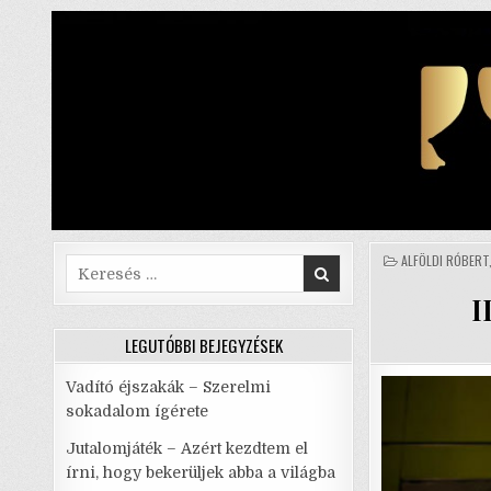
Skip
to
content
POSTED
ALFÖLDI RÓBERT
Search
IN
for:
I
LEGUTÓBBI BEJEGYZÉSEK
Vadító éjszakák – Szerelmi
sokadalom ígérete
Jutalomjáték – Azért kezdtem el
írni, hogy bekerüljek abba a világba