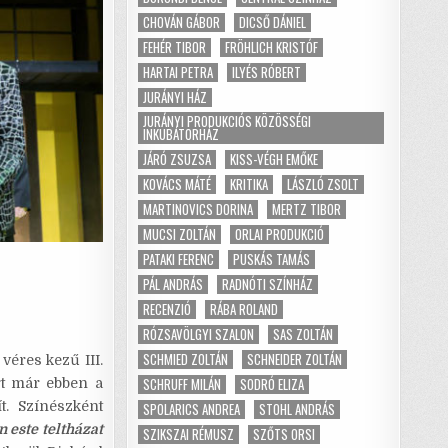
CHOVÁN GÁBOR
DICSŐ DÁNIEL
FEHÉR TIBOR
FRÖHLICH KRISTÓF
HARTAI PETRA
ILYÉS RÓBERT
JURÁNYI HÁZ
JURÁNYI PRODUKCIÓS KÖZÖSSÉGI
INKUBÁTORHÁZ
JÁRÓ ZSUZSA
KISS-VÉGH EMŐKE
KOVÁCS MÁTÉ
KRITIKA
LÁSZLÓ ZSOLT
MARTINOVICS DORINA
MERTZ TIBOR
MUCSI ZOLTÁN
ORLAI PRODUKCIÓ
PATAKI FERENC
PUSKÁS TAMÁS
PÁL ANDRÁS
RADNÓTI SZÍNHÁZ
RECENZIÓ
RÁBA ROLAND
RÓZSAVÖLGYI SZALON
SAS ZOLTÁN
SCHMIED ZOLTÁN
SCHNEIDER ZOLTÁN
véres kezű III.
SCHRUFF MILÁN
SODRÓ ELIZA
rt már ebben a
ít. Színészként
SPOLARICS ANDREA
STOHL ANDRÁS
 este teltházat
SZIKSZAI RÉMUSZ
SZŐTS ORSI