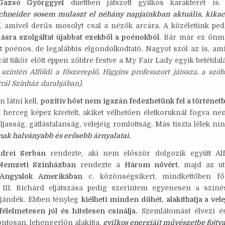
Gazsó Györggyel
duettben játszott gyilkos karakterét is
hneider sosem mulaszt el néhány napjainkban aktuális, kikacs
, amivel derűs mosolyt csal a nézők arcára. A közéletünk ped
sra szolgáltat újabbat ezekből a poénokból
. Bár már ez önm
 poénos, de legalábbis elgondolkodtató. Nagyot szól az is, am
át tükör előtt éppen zöldre festve a My Fair Lady egyik betétdalá
szintén Alföldi a főszereplő, Higgins professzort játssza, a szób
trál Színház darabjában)
.
 látni kell,
pozitív hőst nem igazán fedezhetünk fel a történet
 herceg képez kivételt, akiket vélhetően életkoruknál fogva n
asság, gátlástalanság, velejéig romlottság. Más tiszta lélek ni
nak halványabb és erősebb árnyalatai.
drei Serban
rendezte, aki nem először dolgozik együtt Alfö
Nemzeti Színházban
rendezte a
Három nővért
, majd az u
Angyalok Amerikában
c. közönségsikert, mindkettőben fő
 III. Richárd eljátszása pedig szerintem egyenesen a színé
ajándék. Ebben tényleg
kiélheti minden dühét, alakíthatja a vel
félelmetesen jól és hitelesen csinálja.
Szemlátomást élvezi és
ontosan, lehengerlőn alakítja,
gyilkos energiáit művészetbe fojtv