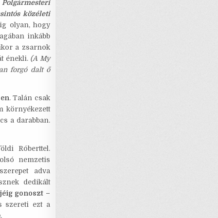
.
Polgármesteri
intós közéleti
ig olyan, hogy
agában inkább
ikor a zsarnok
t énekli.
(A My
an forgó dalt ő
ben
. Talán csak
em környékezett
ncs a darabban.
ldi Róberttel.
tolsó nemzetis
szerepet adva
sznek dedikált
ejéig gonoszt –
 szereti ezt a
a
.