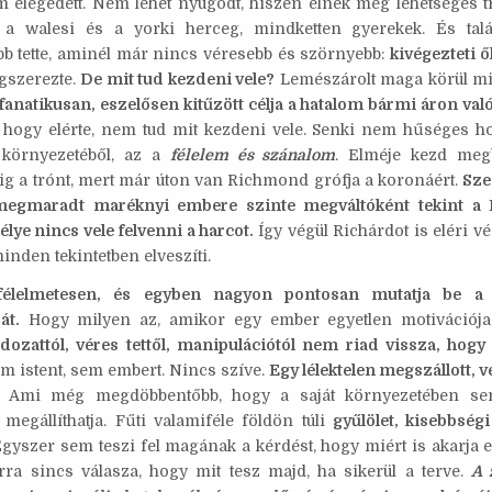
 elégedett. Nem lehet nyugodt, hiszen élnek még lehetséges 
 a walesi és a yorki herceg, mindketten gyerekek. És tal
bb tette, aminél már nincs véresebb és szörnyebb:
kivégezteti ő
gszerezte.
De mit tud kezdeni vele?
Lemészárolt maga körül min
fanatikusan, eszelősen kitűzött célja a hatalom bármi áron va
hogy elérte, nem tud mit kezdeni vele. Senki nem hűséges hoz
a környezetéből, az a
félelem és szánalom
. Elméje kezd me
áig a trónt, mert már úton van Richmond grófja a koronáért.
Sze
megmaradt maréknyi embere szinte megváltóként tekint a 
sélye nincs vele felvenni a harcot.
Így végül Richárdot is eléri vé
minden tekintetben elveszíti.
félelmetesen, és egyben nagyon pontosan mutatja be a 
át.
Hogy milyen az, amikor egy ember egyetlen motivációja 
ozattól, véres tettől, manipulációtól nem riad vissza, hog
 istent, sem embert. Nincs szíve.
Egy lélektelen megszállott, v
Ami még megdöbbentőbb, hogy a saját környezetében sen
 megállíthatja. Fűti valamiféle földön túli
gyűlölet, kisebbség
gyszer sem teszi fel magának a kérdést, hogy miért is akarja e
ra sincs válasza, hogy mit tesz majd, ha sikerül a terve.
A 