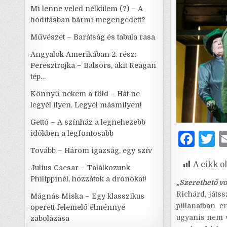
Mi lenne veled nélkülem (?) – A
hódításban bármi megengedett?
Művészet – Barátság és tabula rasa
Angyalok Amerikában 2. rész:
Peresztrojka – Balsors, akit Reagan
tép…
Könnyű nekem a föld – Hát ne
legyél ilyen. Legyél másmilyen!
Gettó – A színház a legnehezebb
időkben a legfontosabb
F
T
a
Tovább – Három igazság, egy szív
A cikk o
c
it
Julius Caesar – Találkozunk
Philippinél, hozzátok a drónokat!
e
t
„Szerethető v
Richárd, játs
Mágnás Miska – Egy klasszikus
b
r
pillanatban e
operett felemelő élménnyé
o
ugyanis nem v
zabolázása