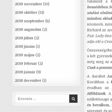
valamint a
2019 november
(10)
beszédében Sc
2019 október
(13)
utalást elsütni
minden előadá
2019 szeptember
(6)
szomorú, mint
2019 augusztus
(2)
Richárd az arc
Fair Lady-ben 
2019 július
(2)
adja elő a Cen
2019 június
(1)
Összességében
2019 május
(2)
a két gyermek
még meg az alj
2019 február
(2)
Csak a gonosz
2019 január
(9)
A darabot
An
2018 december
(1)
Korábban a
évadban az
Alföldinek
. A
Search
születésnapi 
for:
és bevallom, 
szerepet, és p