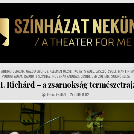
,
ANDREI SERBAN
,
GAZSÓ GYÖRGY
,
KELEMEN JÓZSEF
,
KOVÁTS ADÉL
,
LÁSZLÓ ZSOLT
,
MARTIN M
POROGI ÁDÁM
,
RADNÓTI SZÍNHÁZ
,
RUSZNÁK ANDRÁS
,
SCHNEIDER ZOLTÁN
,
SODRÓ ELIZA
II. Richárd – a zsarnokság természetraj
AUTHOR:
PUBLISHED
THEATERMAN
2019.11.02.
DATE: