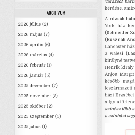
varázsol bár
o
kérdése, amir
ARCHÍVUM
k
A
rózsák háb
2026 július
(2)
York ház ker
(Schneider Zo
2026 május
(7)
(Rusznák And
2026 április
(6)
Lancaster ház
a walesi
(Lás
2026 március
(4)
királyné testv
2026 február
(1)
Henrik királ
Anjou Margi
2026 január
(5)
később magá
2025 december
(7)
leszármazott r
házi Erzsébet 
2025 november
(8)
s így a történ
2025 október
(2)
színész több s
a színházi seg
2025 szeptember
(5)
2025 július
(1)