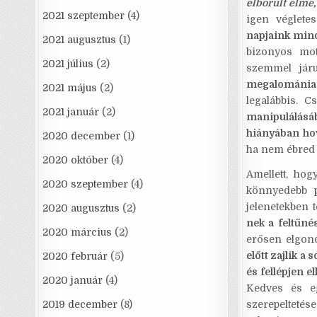
elborult elme
2021 szeptember
(4)
igen véglete
napjaink mind
2021 augusztus
(1)
bizonyos mot
2021 július
(2)
szemmel jár
megalománia, 
2021 május
(2)
legalábbis. 
2021 január
(2)
manipulálásá
hiányában hov
2020 december
(1)
ha nem ébred 
2020 október
(4)
Amellett, ho
2020 szeptember
(4)
könnyedebb p
jelenetekben 
2020 augusztus
(2)
nek a feltűné
2020 március
(2)
erősen elgon
előtt zajlik a
2020 február
(5)
és fellépjen 
2020 január
(4)
Kedves és eg
2019 december
(8)
szerepelteté