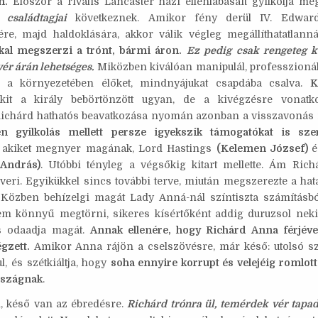
n.
Először a rivális Lancaster házi ellenlábasait gyilkolja m
, családtagjai
következnek. Amikor fény derül IV. Edward
re, majd haldoklására, akkor válik végleg megállíthatatlann
kal megszerzi a trónt, bármi áron.
Ez pedig csak rengeteg k
vér árán lehetséges.
Miközben kiválóan manipulál, professzionáli
 a környezetében élőket, mindnyájukat csapdába csalva.
K
akit a király bebörtönzött ugyan, de a kivégzésre vonatk
Richárd hathatós beavatkozása nyomán azonban a visszavonás n
n gyilkolás mellett persze igyekszik támogatókat is sze
, akiket megnyer magának, Lord Hastings
(Kelemen József)
é
 András)
. Utóbbi tényleg a végsőkig kitart mellette. Ám Rich
tveri. Egyikükkel sincs további terve, miután megszerezte a hat
 Közben behízelgi magát Lady Anná-nál színtiszta számításbó
nem könnyű megtörni, sikeres kísértőként addig duruzsol neki
s odaadja magát.
Annak ellenére, hogy Richárd Anna férjével
gzett.
Amikor Anna rájön a cselszövésre, már késő: utolsó sz
, és szétkiáltja, hogy
soha ennyire korrupt és velejéig romlot
rszágnak
.
, késő van az ébredésre.
Richárd trónra ül, temérdek vér tapad