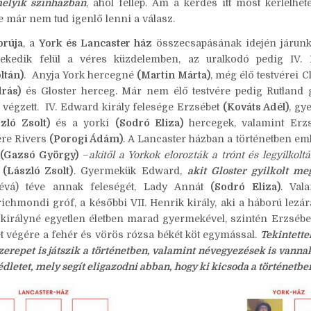
melyik színházban
, ahol fellép. Ám a kérdés itt most kérlelhet
p
e már nem tud igenlő lenni a válasz.
orúja
, a
York és Lancaster ház
összecsapásának idején járunk
ekedik felül a véres küzdelemben, az uralkodó pedig IV. 
ltán)
. Anyja York hercegné
(Martin Márta)
, még élő testvérei 
rás)
és Gloster herceg. Már nem élő testvére pedig Rutland gr
 végzett. IV. Edward király felesége Erzsébet
(Kováts Adél)
, gy
zló Zsolt)
és a yorki
(Sodró Eliza)
hercegek, valamint Erzs
ére Rivers
(Porogi Ádám)
. A Lancaster házban a történetben emlí
y
(Gazsó György)
–
akitől a Yorkok elorozták a trónt és legyilkolt
t
(László Zsolt)
. Gyermekük Edward,
akit Gloster gyilkolt me
évá) téve annak feleségét, Lady Annát
(Sodró Eliza)
. Val
ichmondi gróf, a későbbi VII. Henrik király, aki a háború lezá
királyné egyetlen életben marad gyermekével, szintén Erzsébett
et végére a fehér és vörös rózsa békét köt egymással.
Tekintette
zerepet is játszik a történetben, valamint névegyezések is vann
édletet, mely segít eligazodni abban, hogy ki kicsoda a történetbe