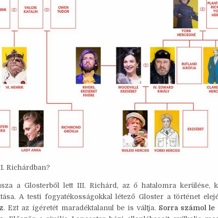
II. Richárdban?
za a Glosterből lett III. Richárd, az ő hatalomra kerülése,
tása. A testi fogyatékosságokkal létező Gloster a történet elej
z
. Ezt az ígéretét maradéktalanul be is váltja.
Sorra számol le