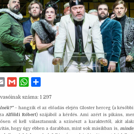
E
G
W
S
w
m
m
h
h
lvasóinak száma:
1 297
ai
ai
at
ar
e
l
l
s
e
olnék?”
– hangzik el az előadás elején Gloster herceg (a későbbi 
sza
Alföldi Róbert
) szájából a kérdés. Ami azért is pikáns, me
A
rősen el kell választanunk a színészt a karaktertől, akit alak
p
itás, hogy úgy ebben a darabban, mint sok másikban is,
minden