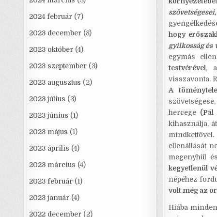
2024 március
(3)
környezetébe
szövetségesei
2024 február
(7)
gyengélkedésé
2023 december
(8)
hogy erőszak
gyilkosság és 
2023 október
(4)
egymás ellen
2023 szeptember
(3)
testvérével
, 
visszavonta. 
2023 augusztus
(2)
A töménytele
2023 július
(3)
szövetségese
hercege
(Pál
2023 június
(1)
kihasználja, á
2023 május
(1)
mindkettővel.
ellenállását 
2023 április
(4)
megenyhül é
2023 március
(4)
kegyetlenül vé
népéhez fordul
2023 február
(1)
volt még az o
2023 január
(4)
Hiába minden
2022 december
(2)