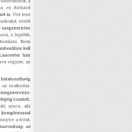
trónörökösök a
án ez Richárd
ket is
. Övé lesz
denkit, vértől
ló megszerzése
zá, a legtöbb,
gbomlani. Nem
mbesülnie kell
Lancester ház
res végzete, az
hataloméhség
az uralkodás.
y megszerezze.
elejéig romlott,
ki nincs, aki
i komplexussal
nnyire a trónt.
zsarnokság, az