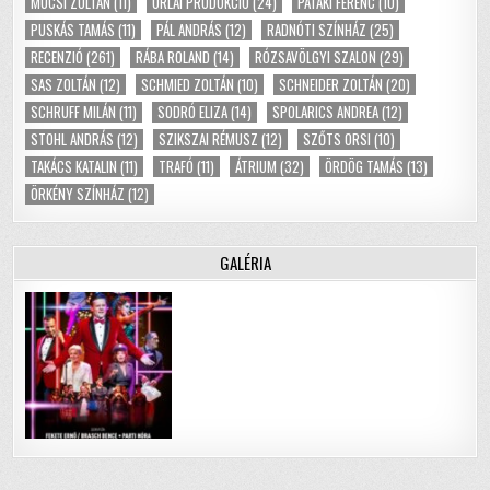
MUCSI ZOLTÁN
(11)
ORLAI PRODUKCIÓ
(24)
PATAKI FERENC
(10)
PUSKÁS TAMÁS
(11)
PÁL ANDRÁS
(12)
RADNÓTI SZÍNHÁZ
(25)
RECENZIÓ
(261)
RÁBA ROLAND
(14)
RÓZSAVÖLGYI SZALON
(29)
SAS ZOLTÁN
(12)
SCHMIED ZOLTÁN
(10)
SCHNEIDER ZOLTÁN
(20)
SCHRUFF MILÁN
(11)
SODRÓ ELIZA
(14)
SPOLARICS ANDREA
(12)
STOHL ANDRÁS
(12)
SZIKSZAI RÉMUSZ
(12)
SZŐTS ORSI
(10)
TAKÁCS KATALIN
(11)
TRAFÓ
(11)
ÁTRIUM
(32)
ÖRDÖG TAMÁS
(13)
ÖRKÉNY SZÍNHÁZ
(12)
GALÉRIA