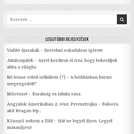
Search
for:
LEGUTÓBBI BEJEGYZÉSEK
Vadító éjszakák – Szerelmi sokadalom ígérete
Jutalomjáték – Azért kezdtem el írni, hogy bekerüljek
abba a világba
Mi lenne veled nélkülem (?) – A hódításban bármi
megengedett?
Művészet – Barátság és tabula rasa
Angyalok Amerikában 2. rész: Peresztrojka – Balsors,
akit Reagan tép…
Könnyű nekem a föld – Hát ne legyél ilyen. Legyél
másmilyen!