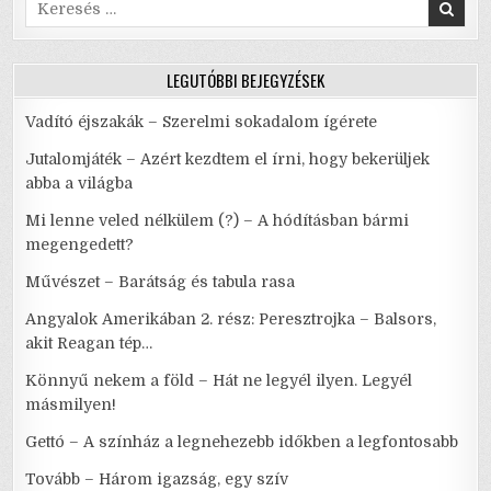
DUBAJBA
Search
VEZETŐ
for:
ÚT
“KEDVESSÉGGEL”
VAN
KIKÖVEZVE
LEGUTÓBBI BEJEGYZÉSEK
Vadító éjszakák – Szerelmi sokadalom ígérete
Jutalomjáték – Azért kezdtem el írni, hogy bekerüljek
abba a világba
Mi lenne veled nélkülem (?) – A hódításban bármi
megengedett?
Művészet – Barátság és tabula rasa
Angyalok Amerikában 2. rész: Peresztrojka – Balsors,
akit Reagan tép…
Könnyű nekem a föld – Hát ne legyél ilyen. Legyél
másmilyen!
Gettó – A színház a legnehezebb időkben a legfontosabb
Tovább – Három igazság, egy szív