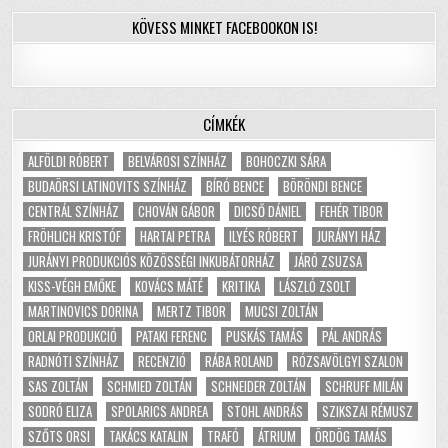
KÖVESS MINKET FACEBOOKON IS!
CÍMKÉK
ALFÖLDI RÓBERT
BELVÁROSI SZÍNHÁZ
BOHOCZKI SÁRA
BUDAÖRSI LATINOVITS SZÍNHÁZ
BÍRÓ BENCE
BÖRÖNDI BENCE
CENTRÁL SZÍNHÁZ
CHOVÁN GÁBOR
DICSŐ DÁNIEL
FEHÉR TIBOR
FRÖHLICH KRISTÓF
HARTAI PETRA
ILYÉS RÓBERT
JURÁNYI HÁZ
JURÁNYI PRODUKCIÓS KÖZÖSSÉGI INKUBÁTORHÁZ
JÁRÓ ZSUZSA
KISS-VÉGH EMŐKE
KOVÁCS MÁTÉ
KRITIKA
LÁSZLÓ ZSOLT
MARTINOVICS DORINA
MERTZ TIBOR
MUCSI ZOLTÁN
ORLAI PRODUKCIÓ
PATAKI FERENC
PUSKÁS TAMÁS
PÁL ANDRÁS
RADNÓTI SZÍNHÁZ
RECENZIÓ
RÁBA ROLAND
RÓZSAVÖLGYI SZALON
SAS ZOLTÁN
SCHMIED ZOLTÁN
SCHNEIDER ZOLTÁN
SCHRUFF MILÁN
SODRÓ ELIZA
SPOLARICS ANDREA
STOHL ANDRÁS
SZIKSZAI RÉMUSZ
SZŐTS ORSI
TAKÁCS KATALIN
TRAFÓ
ÁTRIUM
ÖRDÖG TAMÁS