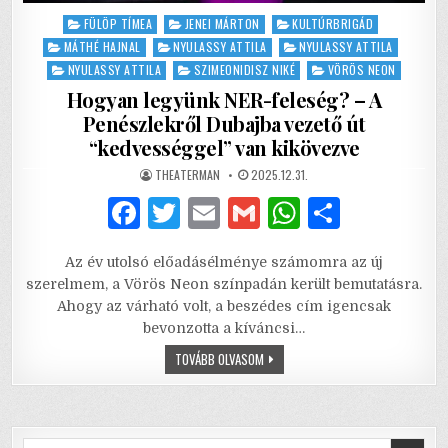
Posted
FÜLÖP TÍMEA
JENEI MÁRTON
KULTÚRBRIGÁD
in
MÁTHÉ HAJNAL
NYULASSY ATTILA
NYULASSY ATTILA
NYULASSY ATTILA
SZIMEONIDISZ NIKÉ
VÖRÖS NEON
Hogyan legyünk NER-feleség? – A
Penészlekről Dubajba vezető út
“kedvességgel” van kikövezve
AUTHOR:
PUBLISHED
THEATERMAN
2025.12.31.
DATE:
F
T
E
G
W
S
a
w
m
m
h
h
Az év utolsó előadásélménye számomra az új
c
it
ai
ai
at
ar
szerelmem, a Vörös Neon színpadán került bemutatásra.
e
te
l
l
s
e
Ahogy az várható volt, a beszédes cím igencsak
bevonzotta a kíváncsi…
b
r
A
HOGYAN
TOVÁBB OLVASOM
o
p
LEGYÜNK
NER-
o
p
FELESÉG?
–
A
k
PENÉSZLEKRŐL