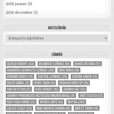
2019 január
(9)
2018 december
(1)
KATEGÓRIÁK
Kategóriák
CÍMKÉK
ALFÖLDI RÓBERT
(43)
BELVÁROSI SZÍNHÁZ
(16)
BOHOCZKI SÁRA
(12)
BUDAÖRSI LATINOVITS SZÍNHÁZ
(20)
BÍRÓ BENCE
(10)
BÖRÖNDI BENCE
(14)
CENTRÁL SZÍNHÁZ
(26)
CHOVÁN GÁBOR
(13)
DICSŐ DÁNIEL
(11)
FEHÉR TIBOR
(9)
FRÖHLICH KRISTÓF
(16)
HARTAI PETRA
(12)
ILYÉS RÓBERT
(15)
JURÁNYI HÁZ
(13)
JURÁNYI PRODUKCIÓS KÖZÖSSÉGI INKUBÁTORHÁZ
(11)
JÁRÓ ZSUZSA
(13)
KISS-VÉGH EMŐKE
(12)
KOVÁCS MÁTÉ
(14)
KRITIKA
(261)
LÁSZLÓ ZSOLT
(20)
MARTINOVICS DORINA
(10)
MERTZ TIBOR
(14)