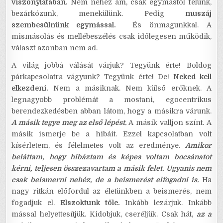
viszonylatában.
Nem nehéz ám, csak egymástól félünk,
bezárkózunk, menekülünk. Pedig
muszáj
szembesülnünk egymással.
És önmagunkkal. A
mismásolás és mellébeszélés csak időlegesen működik,
választ azonban nem ad.
A világ jobbá válását várjuk? Tegyünk érte! Boldog
párkapcsolatra vágyunk? Tegyünk érte! De!
Neked kell
elkezdeni.
Nem a másiknak. Nem külső erőknek. A
legnagyobb problémát a mostani, egocentrikus
berendezkedésben abban látom, hogy a másikra várunk.
A másik tegye meg az első lépést.
A másik valljon színt. A
másik ismerje be a hibáit. Ezzel kapcsolatban volt
kísérletem, és félelmetes volt az eredménye.
Amikor
beláttam, hogy hibáztam és képes voltam bocsánatot
kérni, teljesen összezavartam a másik felet.
Ugyanis nem
csak beismerni nehéz, de a beismerést elfogadni is.
Ha
nagy ritkán előfordul az életünkben a beismerés, nem
fogadjuk el.
Elszoktunk tőle.
Inkább lezárjuk. Inkább
mással helyettesítjük. Kidobjuk, cseréljük. Csak hát,
az a