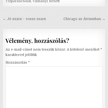
Tízparancsolat
,
Vilmányi Benett
Bejegyzés
← Jó zsaru – rossz zsaru
Chicago az Átriumban →
navigáció
Vélemény, hozzászólás?
Az e-mail-címet nem tesszük közzé.
A kötelező mezőket
*
karakterrel jelöltük
Hozzászólás
*