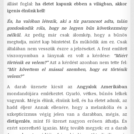
állást foglal:
ha életet kapunk ebben a világban, akkor
igenis élnünk kell!
És, ha valóban létezik, aki a tíz parancsot adta, talán
gondoskodik róla, hogy ne legyen bűn következmény
nélkül.
Az pedig már csak álomkép, hogy a bűnös
megtudja, miért kap büntetést. És működik ám ez. Csak
általában nem vesszük észre a jelzéseket. A fent említett
viszonyomban a lánynak ez volt a kérdése:
“Miért
történik ez velem?”
Azt a kérdést azonban nem tette fel:
“Mit követtem el mással szemben, hogy ez történik
velem?”
A darab üzenete kicsit az
Angyalok Amerikában
mondandójára emlékeztet. Gyarló, vétkes, bűnös lelkek
vagyunk. Mégis élünk, élnünk kell, és ha életet adunk, az
hadd éljen! Annak ellenére, hogy a melankólia és a
szkepticizmus végig jelen van a darabban, mégis, az
életigenlés
, mint fő üzenet nagyon erősen áthatja. És
ezért szerethető igazán. Még tovább megyek: ez a darab