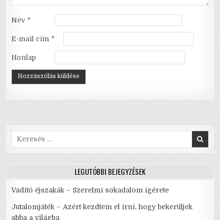
Név
*
E-mail cím
*
Honlap
Search
for:
LEGUTÓBBI BEJEGYZÉSEK
Vadító éjszakák – Szerelmi sokadalom ígérete
Jutalomjáték – Azért kezdtem el írni, hogy bekerüljek
abba a világba