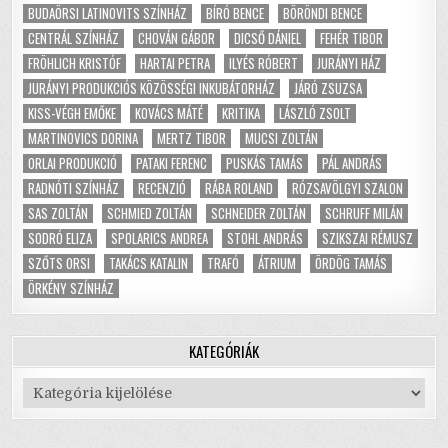
BUDAÖRSI LATINOVITS SZÍNHÁZ
BÍRÓ BENCE
BÖRÖNDI BENCE
CENTRÁL SZÍNHÁZ
CHOVÁN GÁBOR
DICSŐ DÁNIEL
FEHÉR TIBOR
FRÖHLICH KRISTÓF
HARTAI PETRA
ILYÉS RÓBERT
JURÁNYI HÁZ
JURÁNYI PRODUKCIÓS KÖZÖSSÉGI INKUBÁTORHÁZ
JÁRÓ ZSUZSA
KISS-VÉGH EMŐKE
KOVÁCS MÁTÉ
KRITIKA
LÁSZLÓ ZSOLT
MARTINOVICS DORINA
MERTZ TIBOR
MUCSI ZOLTÁN
ORLAI PRODUKCIÓ
PATAKI FERENC
PUSKÁS TAMÁS
PÁL ANDRÁS
RADNÓTI SZÍNHÁZ
RECENZIÓ
RÁBA ROLAND
RÓZSAVÖLGYI SZALON
SAS ZOLTÁN
SCHMIED ZOLTÁN
SCHNEIDER ZOLTÁN
SCHRUFF MILÁN
SODRÓ ELIZA
SPOLARICS ANDREA
STOHL ANDRÁS
SZIKSZAI RÉMUSZ
SZŐTS ORSI
TAKÁCS KATALIN
TRAFÓ
ÁTRIUM
ÖRDÖG TAMÁS
ÖRKÉNY SZÍNHÁZ
KATEGÓRIÁK
Kategóriák