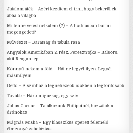
Jutalomjáték – Azért kezdtem el írni, hogy bekerüljek
abba a világba
Mi lenne veled nélkülem (?) – A hódításban bármi
megengedett?
Művészet – Barátság és tabula rasa
Angyalok Amerikában 2. rész: Peresztrojka – Balsors,
akit Reagan tép…
Könnyű nekem a föld – Hát ne legyél ilyen. Legyél
másmilyen!
Gettó – A színház a legnehezebb időkben a legfontosabb
Tovább – Három igazság, egy szív
Julius Caesar – Találkozunk Philippinél, hozzátok a
drónokat!
Mágnás Miska – Egy klasszikus operett felemelő
élménnyé zabolázása