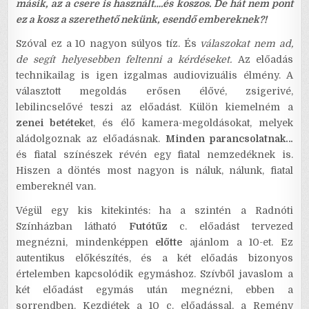
másik, az a csere is használt….és koszos. De hát nem pont
ez a kosz a szerethető nekünk, esendő embereknek?!
Szóval ez a 10 nagyon súlyos tíz. És
válaszokat nem ad,
de segít helyesebben feltenni a kérdéseket.
Az előadás
technikailag is igen izgalmas audiovizuális élmény. A
választott megoldás erősen élővé, zsigerivé,
lebilincselővé teszi az előadást. Külön kiemelném a
zenei betétek
et, és élő kamera-megoldásokat, melyek
aládolgoznak az előadásnak.
Minden parancsolatnak…
és fiatal színészek révén egy fiatal nemzedéknek is.
Hiszen a döntés most nagyon is náluk, nálunk, fiatal
embereknél van.
Végül egy kis kitekintés: ha a szintén a Radnóti
Színházban látható
Futótűz
c. előadást tervezed
megnézni, mindenképpen
előtte
ajánlom a 10-et. Ez
autentikus előkészítés, és a két előadás bizonyos
értelemben kapcsolódik egymáshoz. Szívből javaslom a
két előadást egymás után megnézni, ebben a
sorrendben. Kezdjétek a 10 c. előadással, a Remény