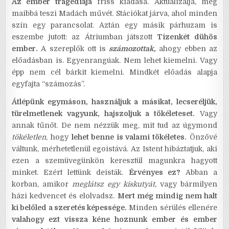
Az ember tragédiája
friss kiadása. Aktualizálja, még
maibbá teszi Madách művét. Stációkat járva, ahol minden
szín egy parancsolat. Aztán egy másik párhuzam is
eszembe jutott: az Átriumban játszott
Tizenkét dühös
ember.
A szereplők ott is
számozottak,
ahogy ebben az
előadásban is. Egyenrangúak. Nem lehet kiemelni. Vagy
épp nem cél bárkit kiemelni. Mindkét előadás alapja
egyfajta “számozás”.
Átlépünk egymáson, használjuk a másikat, lecseréljük,
türelmetlenek vagyunk, hajszoljuk a tökéleteset.
Vagy
annak tűnőt. De nem nézzük meg, mit tud az úgymond
tökéletlen
, hogy
lehet benne is valami tökéletes.
Önzővé
váltunk, mérhetetlenül egoistává. Az Istent hibáztatjuk, aki
ezen a szemüvegünkön keresztül magunkra hagyott
minket. Ezért lettünk deisták.
Érvényes ez?
Abban a
korban, amikor
meglátsz egy kiskutyát,
vagy bármilyen
házi kedvencet és elolvadsz.
Mert még mindig nem halt
ki belőled a szeretés képessége.
Minden sérülés ellenére
valahogy ezt vissza kéne hoznunk ember és ember