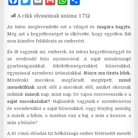
F
T
E
G
W
S
a
w
m
m
h
h
A cikk olvasóinak száma:
1 712
c
it
ai
ai
at
ar
e
te
l
l
s
e
Az Isten megteremtette ezt a világot és
magára hagyta
.
Még azt a kegyetlenséget is elkövette, hogy egyetlen fiát
b
r
A
sem kímélve feláldozta az emberért.
o
p
És itt vagyunk mi, emberek. Az isteni kegyetlenséggel és
o
p
az eredendő bűn nyomorával. A saját mindennapi
gyarlóságainkkal, tökéletlenségeinkkel, bűneinkkel,
k
egymással szembeni ártásainkkal.
Nincs ma tiszta lélek.
Mindenki mocskos, megfáradt, megtépett,
mind
menekülünk
azok elől a mocskok elől, amiket okoznak
nekünk
mások
nap, mint nap. De vajon észrevesszük-e a
saját mocskainkat?
Hajlandók vagyunk-e szembenézni
és szembesülni a saját bűneinkkel, vagy tényleg mindig
a másik a hibás, a másban van a baj, a más a koszos, a
más a bűnös?
A 10 című előadás tíz hétköznapi ember történetét meséli