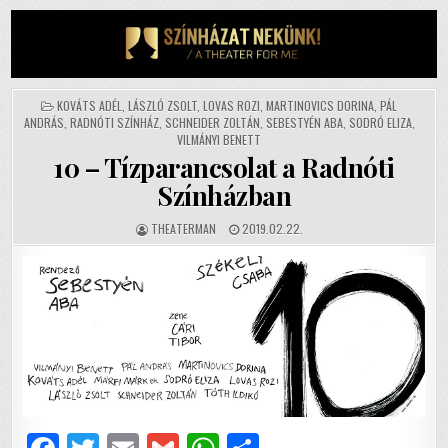
Skip
to
content
POSTED
KOVÁTS ADÉL
,
LÁSZLÓ ZSOLT
,
LOVAS ROZI
,
MARTINOVICS DORINA
,
PÁL
IN
ANDRÁS
,
RADNÓTI SZÍNHÁZ
,
SCHNEIDER ZOLTÁN
,
SEBESTYÉN ABA
,
SODRÓ ELIZA
,
VILMÁNYI BENETT
10 – Tízparancsolat a Radnóti
Színházban
AUTHOR:
PUBLISHED
THEATERMAN
2019.02.22.
DATE: