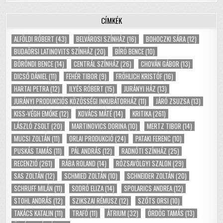
CÍMKÉK
ALFÖLDI RÓBERT
(43)
BELVÁROSI SZÍNHÁZ
(16)
BOHOCZKI SÁRA
(12)
BUDAÖRSI LATINOVITS SZÍNHÁZ
(20)
BÍRÓ BENCE
(10)
BÖRÖNDI BENCE
(14)
CENTRÁL SZÍNHÁZ
(26)
CHOVÁN GÁBOR
(13)
DICSŐ DÁNIEL
(11)
FEHÉR TIBOR
(9)
FRÖHLICH KRISTÓF
(16)
HARTAI PETRA
(12)
ILYÉS RÓBERT
(15)
JURÁNYI HÁZ
(13)
JURÁNYI PRODUKCIÓS KÖZÖSSÉGI INKUBÁTORHÁZ
(11)
JÁRÓ ZSUZSA
(13)
KISS-VÉGH EMŐKE
(12)
KOVÁCS MÁTÉ
(14)
KRITIKA
(261)
LÁSZLÓ ZSOLT
(20)
MARTINOVICS DORINA
(10)
MERTZ TIBOR
(14)
MUCSI ZOLTÁN
(11)
ORLAI PRODUKCIÓ
(24)
PATAKI FERENC
(10)
PUSKÁS TAMÁS
(11)
PÁL ANDRÁS
(12)
RADNÓTI SZÍNHÁZ
(25)
RECENZIÓ
(261)
RÁBA ROLAND
(14)
RÓZSAVÖLGYI SZALON
(29)
SAS ZOLTÁN
(12)
SCHMIED ZOLTÁN
(10)
SCHNEIDER ZOLTÁN
(20)
SCHRUFF MILÁN
(11)
SODRÓ ELIZA
(14)
SPOLARICS ANDREA
(12)
STOHL ANDRÁS
(12)
SZIKSZAI RÉMUSZ
(12)
SZŐTS ORSI
(10)
TAKÁCS KATALIN
(11)
TRAFÓ
(11)
ÁTRIUM
(32)
ÖRDÖG TAMÁS
(13)