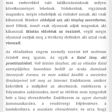
más emberekkel való találkozásainknak milyen
következményei lehetnek. Védekezünk, vigyázunk
magunkra, mégis odadobjuk az énünket annak, aki csak
kihasznál. Máskor
eldobjuk azt, aki tényleg szerethetne,
mert félünk, ismét csak olyannak adjuk magunkat, aki
kihasznál.
Miután eldobtuk az őszintét,
végül mégis
olyannal osztjuk meg a törékeny életünket, aki azzal csak
visszaél.
Az előadásban engem személy szerint két motívum
érintett meg igazán. Az egyik
a fiatal lány, aki
prostituálódott.
Volt közöm lányhoz, aki az előadás fiatal
szereplőjéhez hasonlóan bedőlt az ócska dumának
tizennyolc évesen, és nem sokkal később a meztelen
fényképeivel telt meg az Internet.
Emlékszem, amikor
kiderültek a múltjából az abortuszok, emlékszem a
folyamatos
zaklatások
ra, mert az elődöm nem nyugodott
bele a lány elveszítésébe. Emlékszem az
egyre durvuló
kommunikáció
ra, a rendőrségi feljelentésre, a
tanúskodásra, a
munkám elveszítésé
re, és arra, hogy