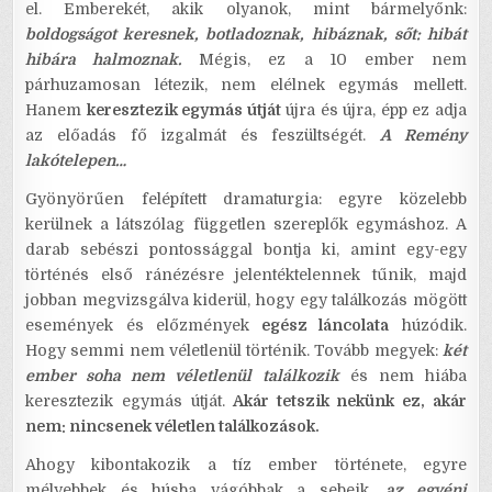
el. Emberekét, akik olyanok, mint bármelyőnk:
boldogságot keresnek, botladoznak, hibáznak, sőt: hibát
hibára halmoznak.
Mégis, ez a 10 ember nem
párhuzamosan létezik, nem elélnek egymás mellett.
Hanem
keresztezik egymás útját
újra és újra, épp ez adja
az előadás fő izgalmát és feszültségét.
A Remény
lakótelepen…
Gyönyörűen felépített dramaturgia: egyre közelebb
kerülnek a látszólag független szereplők egymáshoz. A
darab sebészi pontossággal bontja ki, amint egy-egy
történés első ránézésre jelentéktelennek tűnik, majd
jobban megvizsgálva kiderül, hogy egy találkozás mögött
események és előzmények
egész láncolata
húzódik.
Hogy semmi nem véletlenül történik. Tovább megyek:
két
ember soha nem véletlenül találkozik
és nem hiába
keresztezik egymás útját.
Akár tetszik nekünk ez, akár
nem: nincsenek véletlen találkozások.
Ahogy kibontakozik a tíz ember története, egyre
mélyebbek és húsba vágóbbak a sebeik,
az egyéni