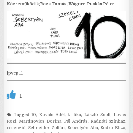
Közreműködik:Rozs Tamás, Wágner-Puskás Péter
[pvcp_1]
1
Tagged
10
,
Kováts Adél
,
kritika
,
László Zsolt
,
Lovas
Rozi
,
Martinovics Dorina
,
Pál András
,
Radnóti Színház
,
recenzió
,
Schneider Zoltán
,
Sebestyén Aba
,
Sodró Eliza
,