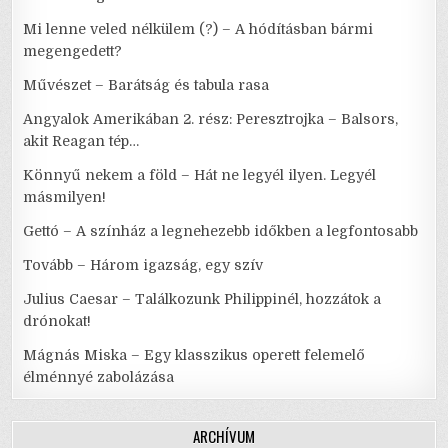
Mi lenne veled nélkülem (?) – A hódításban bármi
megengedett?
Művészet – Barátság és tabula rasa
Angyalok Amerikában 2. rész: Peresztrojka – Balsors,
akit Reagan tép…
Könnyű nekem a föld – Hát ne legyél ilyen. Legyél
másmilyen!
Gettó – A színház a legnehezebb időkben a legfontosabb
Tovább – Három igazság, egy szív
Julius Caesar – Találkozunk Philippinél, hozzátok a
drónokat!
Mágnás Miska – Egy klasszikus operett felemelő
élménnyé zabolázása
ARCHÍVUM