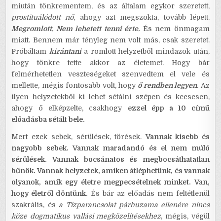
miután tönkrementem, és az általam egykor szeretett,
prostituálódott nő
, ahogy azt megszokta, tovább lépett.
Megromlott. Nem lehetett tenni érte.
És nem önmagam
miatt. Bennem már tényleg nem volt más, csak szeretet.
Próbáltam
kirántani
a romlott helyzetből mindazok után,
hogy tönkre tette akkor az életemet. Hogy bár
felmérhetetlen veszteségeket szenvedtem el vele és
mellette, mégis fontosabb volt, hogy
ő rendben legyen
. Az
ilyen helyzetekből ki lehet sétálni szépen és kecsesen,
ahogy ő elképzelte, csakhogy
ezzel épp a 10 című
előadásba sétált bele.
Mert ezek sebek, sérülések, törések.
Vannak kisebb és
nagyobb sebek. Vannak maradandó és el nem múló
sérülések. Vannak bocsánatos és megbocsáthatatlan
bűnök. Vannak helyzetek, amiken átléphetünk, és vannak
olyanok, amik egy életre megpecsételnek minket. Van,
hogy életről döntünk.
És bár az előadás nem feltétlenül
szakrális, és
a Tízparancsolat párhuzama ellenére nincs
köze dogmatikus vallási megközelítésekhez
, mégis, végül