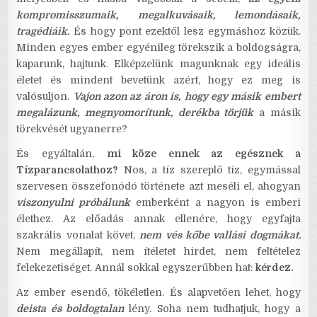
kompromisszumaik, megalkuvásaik, lemondásaik,
tragédiáik.
És hogy pont ezektől lesz egymáshoz közük.
Minden egyes ember egyénileg törekszik a boldogságra,
kaparunk, hajtunk. Elképzelünk magunknak egy ideális
életet és mindent bevetünk azért, hogy ez meg is
valósuljon.
Vajon azon az áron is, hogy egy másik embert
megalázunk, megnyomorítunk, derékba törjük
a másik
törekvését ugyanerre?
És egyáltalán,
mi köze ennek az egésznek a
Tízparancsolathoz?
Nos, a tíz szereplő tíz, egymással
szervesen összefonódó története azt meséli el, ahogyan
viszonyulni próbálunk
emberként a nagyon is emberi
élethez. Az előadás annak ellenére, hogy egyfajta
szakrális vonalat követ,
nem vés kőbe vallási dogmákat.
Nem megállapít, nem ítéletet hirdet, nem feltételez
felekezetiséget. Annál sokkal egyszerűbben hat:
kérdez.
Az ember esendő, tökéletlen. És alapvetően lehet, hogy
deista és boldogtalan
lény. Soha nem tudhatjuk, hogy a